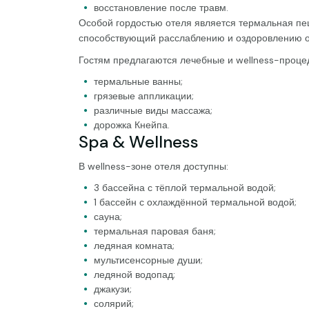
восстановление после травм.
Особой гордостью отеля является термальная п
способствующий расслаблению и оздоровлению о
Гостям предлагаются лечебные и wellness-проце
термальные ванны;
грязевые аппликации;
различные виды массажа;
дорожка Кнейпа.
Spa & Wellness
В wellness-зоне отеля доступны:
3 бассейна с тёплой термальной водой;
1 бассейн с охлаждённой термальной водой;
сауна;
термальная паровая баня;
ледяная комната;
мультисенсорные души;
ледяной водопад;
джакузи;
солярий;