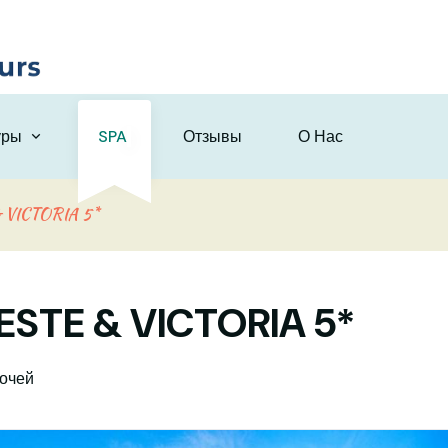
уры
SPA
Отзывы
О Нас
 VICTORIA 5*
ESTE & VICTORIA 5*
ночей