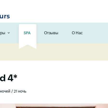
уры
SPA
Отзывы
О Нас
d 4*
 ночей / 21 ночь