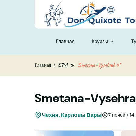
Skip to main content
Главная
Круизы
Т
Главная
SPA
Smetana-Vysehrad 4*
Smetana-Vysehra
Чехия, Карловы Вары
7 ночей / 14