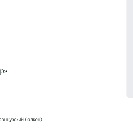
р»
ранцузский балкон)