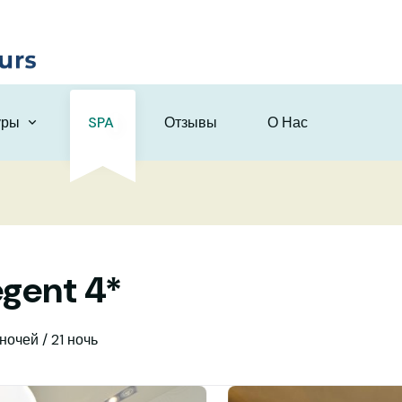
уры
SPA
Отзывы
О Нас
egent 4*
 ночей / 21 ночь