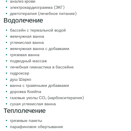
анализ крови
электрокардиограмма (ЭКГ)
диетотерапия (лечебное питание)
Водолечение
бассейн с термальной водой
жемчужная ванна
углекислая ванна
жемчужная ванна с добавками
грязевая ванна
подводный массаж
лечебная гимнастика в бассейне
гидроксер
душ Шарко
ванна с травяными добавками
дорожка Кнейпа
газовые уколы СО₂ (карбокситерапия)
сухая углекислая ванна
Теплолечение
грязевые пакеты
парафиновое обертывание