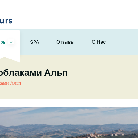
уры
SPA
Отзывы
О Нас
 облаками Альп
ками Альп