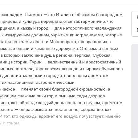
 шоколадом .Пьемонт — это Италия в её самом благородном,
природа и культура переплетаются так гармонично, что
ерцания, а каждый город — для неторопливого наслаждения
 к изумрудным долинам, укрытым виноградниками, которые
ожатся на холмы Ланге и Монферрато, превращая их в
вековые башни и каменные деревушки. Это земли великих
 в которых заключена душа региона: терпкая, глубокая,
раниц истории. Турин — величественный и аристократичный
инных порталов, королевских дворцов и широких бульваров,
 династии, маленькие городки, наполнены ароматом
т их настоящими гастрономическими
ическое — пленяет своей благородной скромностью, а
жающим снежные пики гор и пышные сады дворцов
ягко, как шёлк; где каждый день наполнен вкусом, ароматом
красоте — он раскрывается постепенно, сдержанно, как
И тот, кто однажды вдохнёт его воздух, почувствует: именно
ым тоном.