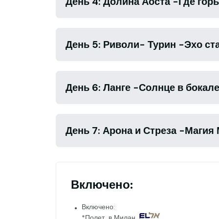
День 4: Долина Аоста -Где гор
День 5: Риво
День 6: Ланге -Солнце в бокал
День 7: Арона и Стреза -Магия
Включено:
Включено:
*Полет в Милан