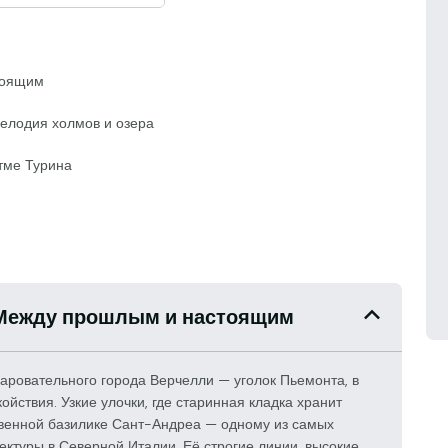
тоящим
елодия холмов и озера
тме Турина
- Между прошлым и настоящим
аровательного города Верчелли — уголок Пьемонта, в
йствия. Узкие улочки, где старинная кладка хранит
твенной базилике Сант-Андреа — одному из самых
ектуры в Северной Италии. Её строгие линии, высокие