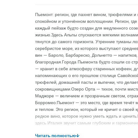
Пьемонт: регион, где пахнет вином, трюфелями и
спокойном и утончённом воплощении. Регион, где 
каждый пейзаж будто создан для медленного соз
жизнью.Здесь Альпы спускаются мягкими волнами
тянутся до самого горизонта. Утренние туманы л
серебристое море, из которого выступают средне
вин — Бароло, Барбареско, Дольчетто — напитков,
благородная.Города Пьемонта будто сошли со ст
— хранит в себе атмосферу старинных кофеен, дл
напоминающих о его прошлом столице Савойской
трюфелей, домашней пасты и выпечки, что делае
сокровищницами.Озеро Орта — тихое, почти мист
Маджоре — величием и прозрачным светом, отра
Борромео.Пьемонт — это место, где время течёт м
и теплом. Это регион, который не кричит о своей 
редкое вино, которое нужно уметь ждать и ценить.
здесь Италия звучит самым глубоким и гармоничн
Читать полностью
↓