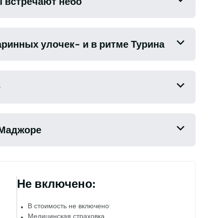
ы встречают небо
ли- Турин -Эхо старинных улочек- и в ритме Турина
е
 Маджоре
Не включено:
В стоимость не включено:
Медицинская страховка