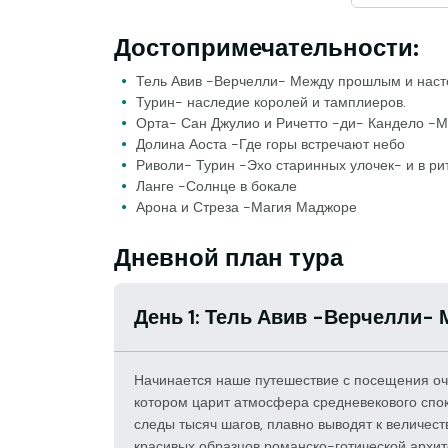
Достопримечательности:
Тель Авив -Верчелли- Между прошлым и нас
Турин- наследие королей и тамплиеров.
Орта- Сан Джулио и Ричетто -ди- Кандело -М
Долина Аоста -Где горы встречают небо
Риволи- Турин -Эхо старинных улочек- и в ри
Ланге -Солнце в бокале
Арона и Стреза -Магия Маджоре
Дневной план тура
День 1: Тель Авив -Верчелли
Начинается наше путешествие с посещения оч
котором царит атмосфера средневекового споко
следы тысяч шагов, плавно выводят к величес
красивых образцов романско-готической архит