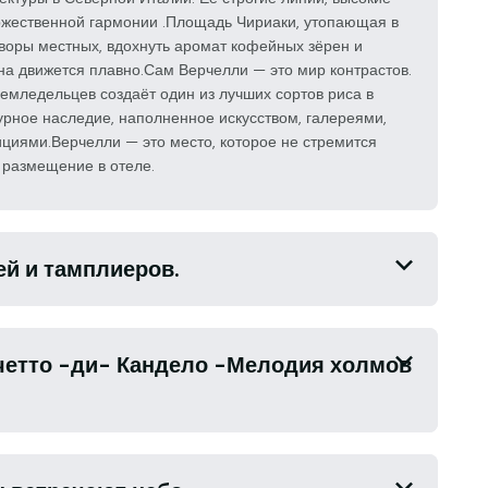
жественной гармонии .Площадь Чириаки, утопающая в
оворы местных, вдохнуть аромат кофейных зёрен и
на движется плавно.Сам Верчелли — это мир контрастов.
земледельцев создаёт один из лучших сортов риса в
урное наследие, наполненное искусством, галереями,
иями.Верчелли — это место, которое не стремится
 размещение в отеле.
ей и тамплиеров.
ичетто -ди- Кандело -Мелодия холмов